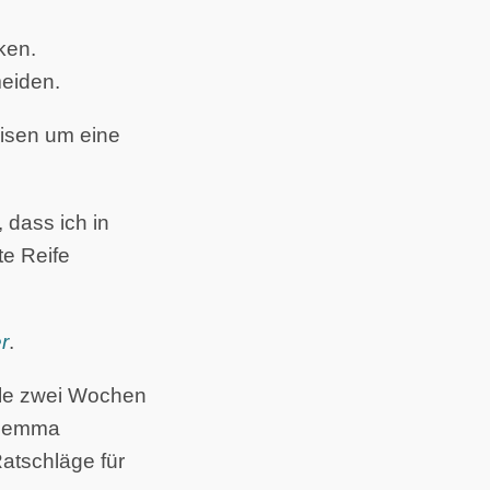
ken.
meiden.
isen um eine
 dass ich in
e Reife
r
.
lle zwei Wochen
Dilemma
atschläge für