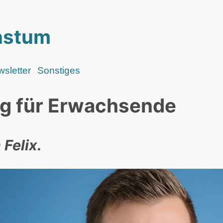
hstum
sletter
Sonstiges
og für Erwachsende
 Felix.